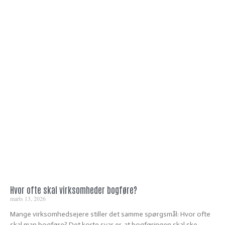
Hvor ofte skal virksomheder bogføre?
marts 13, 2026
Mange virksomhedsejere stiller det samme spørgsmål: Hvor ofte
skal man bogføre? Det korte svar er, at bogføringen skal ske