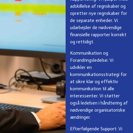
adskillelse af regnskaber og
opretter nye regnskaber for
de separate enheder. Vi
udarbejder de nødvendige
finansielle rapporter korrekt
og rettidigt.
Kommunikation og
Forandringsledelse
: Vi
udvikler en
kommunikationsstrategi for
at sikre klar og effektiv
kommunikation til alle
interessenter. Vi støtter
også ledelsen i håndtering af
nødvendige organisatoriske
ændringer.
Efterfølgende Support
: Vi