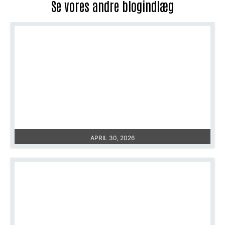
Se vores andre blogindlæg
HVAD ER FORSKELLEN PÅ OPSTILLING OG REVISION AF
REGNSKAB?
APRIL 30, 2026