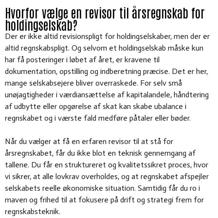
Hvorfor vælge en revisor til årsregnskab for
holdingselskab?
Der er ikke altid revisionspligt for holdingselskaber, men der er
altid regnskabspligt. Og selvom et holdingselskab måske kun
har få posteringer i løbet af året, er kravene til
dokumentation, opstilling og indberetning præcise. Det er her,
mange selskabsejere bliver overraskede. For selv små
unøjagtigheder i værdiansættelse af kapitalandele, håndtering
af udbytte eller opgørelse af skat kan skabe ubalance i
regnskabet og i værste fald medføre påtaler eller bøder.
Når du vælger at få en erfaren revisor til at stå for
årsregnskabet, får du ikke blot en teknisk gennemgang af
tallene. Du får en struktureret og kvalitetssikret proces, hvor
vi sikrer, at alle lovkrav overholdes, og at regnskabet afspejler
selskabets reelle økonomiske situation. Samtidig får du ro i
maven og frihed til at fokusere på drift og strategi frem for
regnskabsteknik.