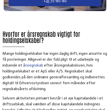
+45 70 180 180
Hvorfor er årsregnskab vigtigt for
holdingselskaber?
Mange holdingselskaber har ingen daglig drift, ingen ansatte og
få posteringer. Alligevel er der fuld pligt til at udarbejde og
indsende et
årsregnskab
efter årsregnskabsloven, hvis
holdingselskabet er et ApS eller A/S. Regnskabet skal
godkendes på den ordinære generalforsamling og indberettes
digitalt til Erhvervsstyrelsen senest fem måneder efter
regnskabsårets afslutning.
Selvom aktiviteten primært består i at eje kapitalandele i et
driftsselskab, skal værdien af disse kapitalandele indregnes
korrekt. Udbytte skal behandles rigtigt, og egenkapitalen skal