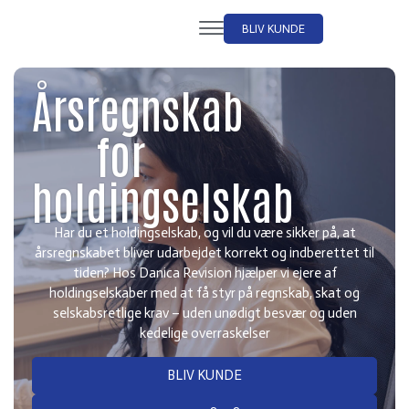
BLIV KUNDE
Årsregnskab
for
holdingselskab
Har du et holdingselskab, og vil du være sikker på, at
årsregnskabet bliver udarbejdet korrekt og indberettet til
tiden? Hos Danica Revision hjælper vi ejere af
holdingselskaber med at få styr på regnskab, skat og
selskabsretlige krav – uden unødigt besvær og uden
kedelige overraskelser
BLIV KUNDE